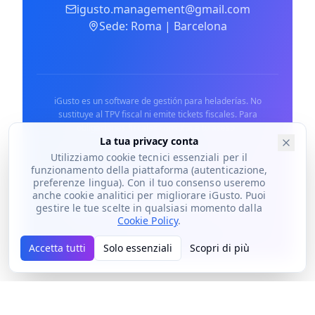
igusto.management@gmail.com
Sede: Roma | Barcelona
iGusto es un software de gestión para heladerías. No
sustituye al TPV fiscal ni emite tickets fiscales. Para
obligaciones fiscales consulta a tu asesor.
La tua privacy conta
Utilizziamo cookie tecnici essenziali per il
funzionamento della piattaforma (autenticazione,
preferenze lingua). Con il tuo consenso useremo
© 2024 iGusto. Todos los derechos reservados.
anche cookie analitici per migliorare iGusto. Puoi
Política de Privacidad
Términos de Servicio
gestire le tue scelte in qualsiasi momento dalla
Política de Cookies
Seguridad & GDPR
DPA
Cookie Policy
.
Accetta tutti
Solo essenziali
Scopri di più