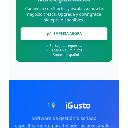
Comienza con Starter y escala cuando tu
negocio crezca. Upgrade y downgrade
siempre disponibles.
EMPIEZA AHORA
✓
Sin tarjeta requerida
✓
Setup en 15 minutos
✓
Soporte español
iGusto
Software de gestión diseñado
específicamente para heladerías artesanales.